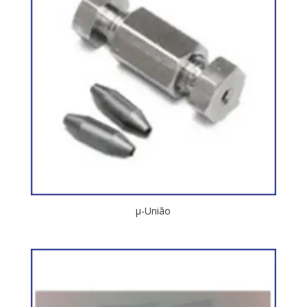
µ-União