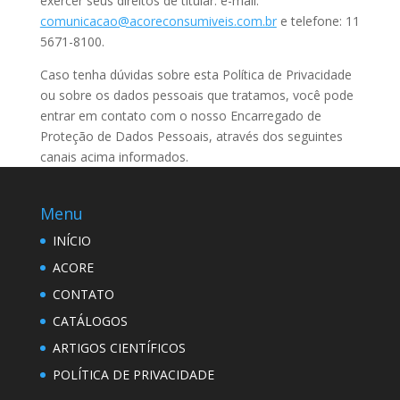
exercer seus direitos de titular: e-mail:
comunicacao@acoreconsumiveis.com.br
e telefone: 11
5671-8100.
Caso tenha dúvidas sobre esta Política de Privacidade
ou sobre os dados pessoais que tratamos, você pode
entrar em contato com o nosso Encarregado de
Proteção de Dados Pessoais, através dos seguintes
canais acima informados.
Menu
INÍCIO
ACORE
CONTATO
CATÁLOGOS
ARTIGOS CIENTÍFICOS
POLÍTICA DE PRIVACIDADE