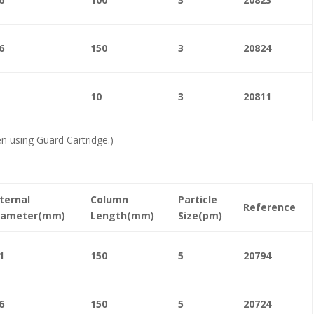
6
150
3
20824
10
3
20811
n using Guard Cartridge.)
ternal
Column
Particle
Reference
iameter(mm)
Length(mm)
Size(pm)
1
150
5
20794
6
150
5
20724