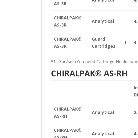
AS-3R
CHIRALPAK®
Analytical
4.
AS-3R
CHIRALPAK®
Guard
4
1
AS-3R
Cartridges
*1 : 3pc/set (You need Cartridge Holder whe
CHIRALPAK® AS-RH
In
D
CHIRALPAK®
Analytical
2.
AS-RH
CHIRALPAK®
Analytical
4.
AS-RH