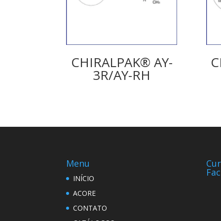
CHIRALPAK® AY-
C
3R/AY-RH
Menu
Cur
Fa
INÍCIO
ACORE
CONTATO