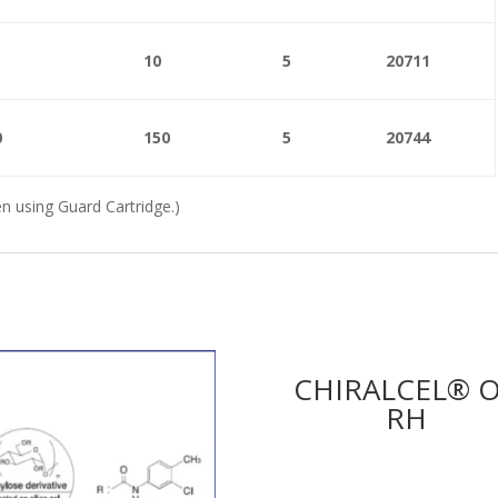
10
5
20711
0
150
5
20744
n using Guard Cartridge.)
CHIRALCEL® O
RH