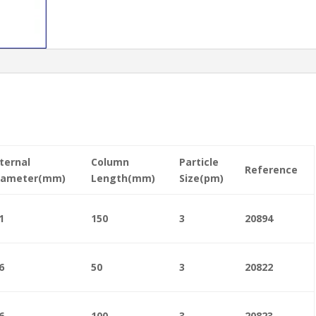
ternal
Column
Particle
Reference
iameter(mm)
Length(mm)
Size(pm)
1
150
3
20894
6
50
3
20822
6
100
3
20823