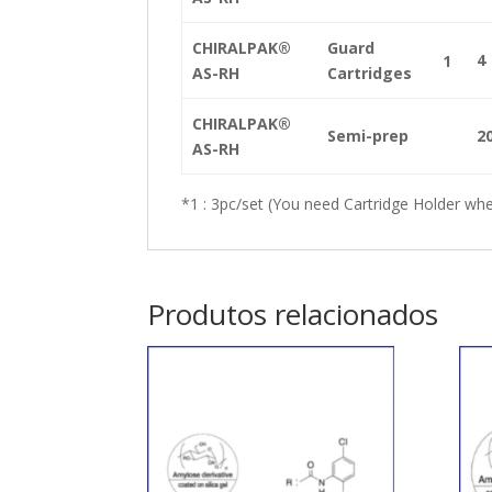
CHIRALPAK®
Guard
4
1
AS-RH
Cartridges
CHIRALPAK®
Semi-prep
2
AS-RH
*1 : 3pc/set (You need Cartridge Holder whe
Produtos relacionados