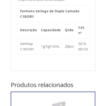
Formato Seringa de Dupla Camada
C18/DRY
Cat.
Descrição
Capacidade
Qtde.
nº
InertSep
5010-
1g/3g/12mL
20pcs
C18/DRY
68133
Produtos relacionados