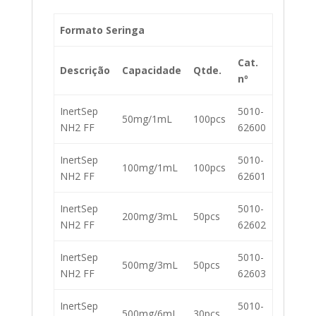
Formato Seringa
Cat.
Descrição
Capacidade
Qtde.
nº
InertSep
5010-
50mg/1mL
100pcs
NH2 FF
62600
InertSep
5010-
100mg/1mL
100pcs
NH2 FF
62601
InertSep
5010-
200mg/3mL
50pcs
NH2 FF
62602
InertSep
5010-
500mg/3mL
50pcs
NH2 FF
62603
InertSep
5010-
500mg/6mL
30pcs