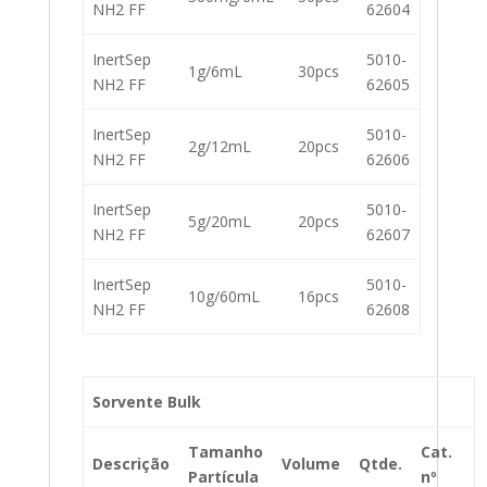
NH2 FF
62604
InertSep
5010-
1g/6mL
30pcs
NH2 FF
62605
InertSep
5010-
2g/12mL
20pcs
NH2 FF
62606
InertSep
5010-
5g/20mL
20pcs
NH2 FF
62607
InertSep
5010-
10g/60mL
16pcs
NH2 FF
62608
Sorvente Bulk
Tamanho
Cat.
Descrição
Volume
Qtde.
Partícula
nº