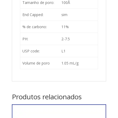
Tamanho de poro:
100Å
End Capped:
sim
% de carbono:
11%
PH:
2-7.5
USP code:
L1
Volume de poro
1.05 mL/g
Produtos relacionados